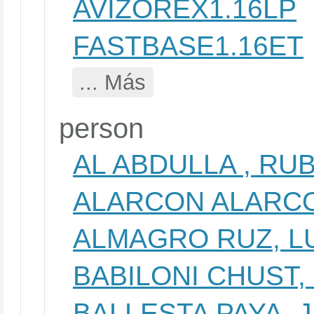
AVIZOREX1.16LP
FASTBASE1.16ET
... Más
person
AL ABDULLA , RU
ALARCON ALARCO
ALMAGRO RUZ, L
BABILONI CHUST,
BALLESTA PAYA, 