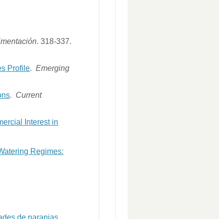
limentación
. 318-337.
s Profile
.
Emerging
ons
.
Current
ercial Interest in
 Watering Regimes:
dades de naranjas