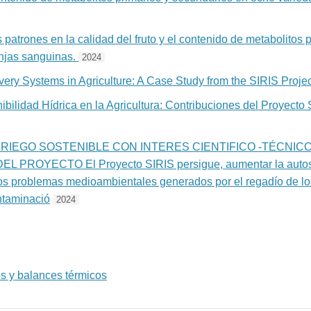
s patrones en la calidad del fruto y el contenido de metabolitos
njas sanguinas.
2024
ery Systems in Agriculture: A Case Study from the SIRIS Projec
bilidad Hídrica en la Agricultura: Contribuciones del Proyecto 
RIEGO SOSTENIBLE CON INTERES CIENTIFICO -TÉCNICO
ROYECTO El Proyecto SIRIS persigue, aumentar la autosuf
r los problemas medioambientales generados por el regadío de lo
ntaminació
2024
s y balances térmicos