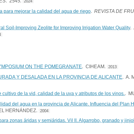
ES
. 2545.
2024
ta para mejorar la calidad del agua de riego
.
REVISTA DE FR
ral Soil-Improving Zeolite for Improving Irrigation Water Quality
.
4
 SYMPOSIUM ON THE POMEGRANATE
. CIHEAM.
2013
RADA Y DESALADA EN LA PROVINCIA DE ALICANTE
. A.
 cultivo de la vid, calidad de la uva y atributos de los vinos.
. M
lidad del agua en la provincia de Alicante. Influencia del Plan 
EL HERNÁNDEZ.
2004
para zonas áridas y semiáridas. Vil II. Algarrobo, granado y jinjo