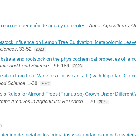
o con recuperación de agua y nutrientes
.
Agua, Agricultura y A
tstock Influence on Lemon Tree Cultivation: Metabolomic Leave
Sciences
. 33-52.
2023
ubstrate and rootstock on the physicochemical properties of lem
lture and Food Science
. 156-184.
2023
zation from Four Varieties (Ficus carica L.) with Important Comm
ood Science
. 1-38.
2022
osis Rules for Almond Trees (Prunus sp) Grown Under Different
rime Archives in Agricultural Research
. 1-20.
2022
n
contenido de metabolitos primarios y secundarios en ocho varie