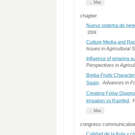
... Más
chapter
Nuevo sistema de rieg
2024
Culture Media and Roo
Issues in Agricultural 
Influence of growing s
Perspectives in Agricu
Breba Fruits Characteri
Spain
.
Advances in F
Creating Foliar Diagn
Irrigation vs Rainfed
.
P
... Más
congress communicatio
Calidad de la fruta y 