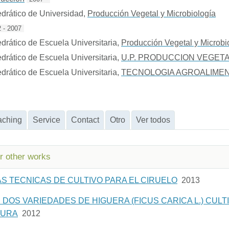
drático de Universidad
,
Producción Vegetal y Microbiología
 - 2007
drático de Escuela Universitaria
,
Producción Vegetal y Microbi
drático de Escuela Universitaria
,
U.P. PRODUCCION VEGET
drático de Escuela Universitaria
,
TECNOLOGIA AGROALIMEN
aching
Service
Contact
Otro
Ver todos
or other works
S TECNICAS DE CULTIVO PARA EL CIRUELO
2013
DOS VARIEDADES DE HIGUERA (FICUS CARICA L.) CULT
GURA
2012