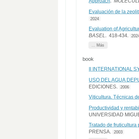
Approach
.
MOLECUL
Evaluación de la zeoli
2024
Evaluation of Agricultu
BASEL
. 418-434.
202
... Más
book
II INTERNATIONAL
USO DEL AGUA DEPU
EDICIONES.
2006
Viticultura. Técnicas de
Productividad y rentabi
UNIVERSIDAD MIGU
Tratado de fruticultura 
PRENSA.
2003