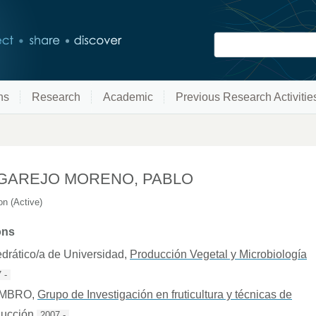
ns
Research
Academic
Previous Research Activitie
GAREJO MORENO, PABLO
n (Active)
ons
drático/a de Universidad
,
Producción Vegetal y Microbiología
 -
EMBRO
,
Grupo de Investigación en fruticultura y técnicas de
ducción
2007 -