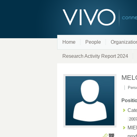
Home
People
Organizatio
Research Activity Report 2024
MEL
Perso
Positi
Cate
2007
MI
pro