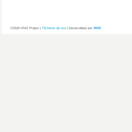
©2026 VIVO Project |
Términos de uso
| Desarrollado por
VIVO