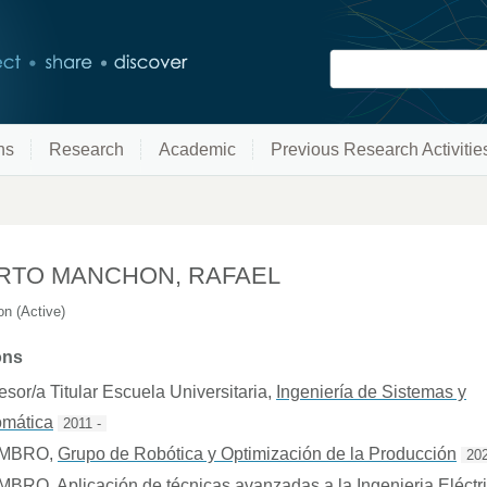
ns
Research
Academic
Previous Research Activitie
RTO MANCHON, RAFAEL
n (Active)
ons
esor/a Titular Escuela Universitaria
,
Ingeniería de Sistemas y
omática
2011 -
EMBRO
,
Grupo de Robótica y Optimización de la Producción
202
EMBRO
,
Aplicación de técnicas avanzadas a la Ingenieria Eléctr