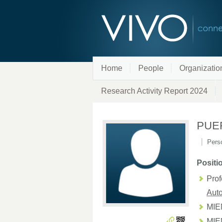
Home
People
Organizatio
Research Activity Report 2024
PUE
Perso
Positi
Prof
Aut
MI
MI