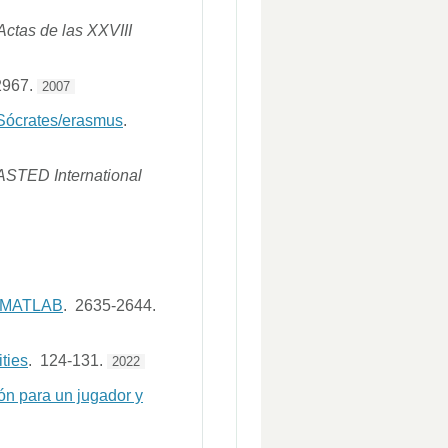
Actas de las XXVIII
2967.
2007
 Sócrates/erasmus
.
ASTED International
 MATLAB
. 2635-2644.
ties
. 124-131.
2022
ión para un jugador y