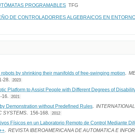
AUTÓMATAS PROGRAMABLES
TFG
EÑO DE CONTROLADORRES ALGEBRAICOS EN ENTORNO
robots by shrinking their manifolds of free-swinging motion
.
M
1-28.
2023
c Platform to Assist People with Different Degrees of Disabilit
1-16.
2021
by Demonstration without Predefined Rules
.
INTERNATIONAL
C SYSTEMS
. 156-168.
2012
tivos Físicos en un Laboratorio Remoto de Control Mediante Dif
++
.
REVISTA IBEROAMERICANA DE AUTOMATICA E INFO