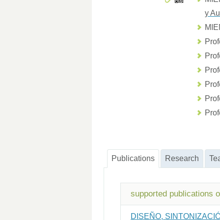
y Au
MI
Prof
Prof
Prof
Prof
Prof
Prof
Publications
Research
Te
supported publications 
DISEÑO, SINTONIZAC