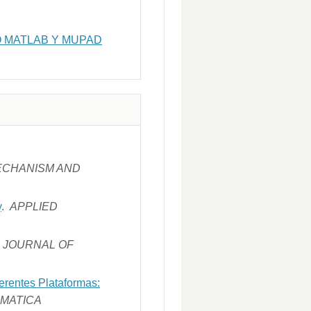
 MATLAB Y MUPAD
ECHANISM AND
y
.
APPLIED
 JOURNAL OF
erentes Plataformas:
RMATICA