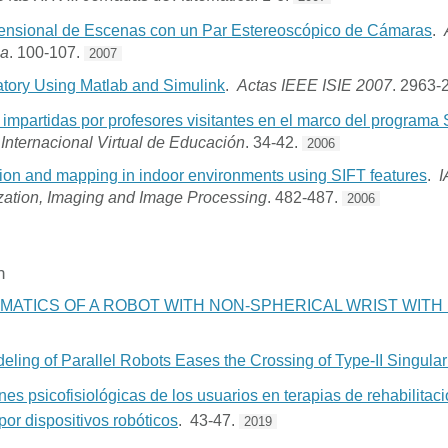
ensional de Escenas con un Par Estereoscópico de Cámaras
.
ca
. 100-107.
2007
tory Using Matlab and Simulink
.
Actas IEEE ISIE 2007
. 2963-
 impartidas por profesores visitantes en el marco del programa
Internacional Virtual de Educación
. 34-42.
2006
ion and mapping in indoor environments using SIFT features
.
I
zation, Imaging and Image Processing
. 482-487.
2006
n
MATICS OF A ROBOT WITH NON-SPHERICAL WRIST WITH
ling of Parallel Robots Eases the Crossing of Type-II Singulari
nes psicofisiológicas de los usuarios en terapias de rehabilitac
por dispositivos robóticos
. 43-47.
2019