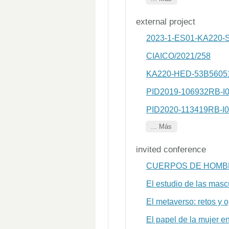
external project
2023-1-ES01-KA220-
CIAICO/2021/258
KA220-HED-53B5605
PID2019-106932RB-I
PID2020-113419RB-I
... Más
invited conference
CUERPOS DE HOMBR
El estudio de las masc
El metaverso: retos y 
El papel de la mujer e