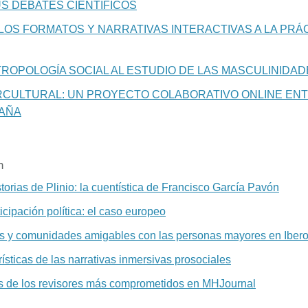
SUS DEBATES CIENTÍFICOS
LOS FORMATOS Y NARRATIVAS INTERACTIVAS A LA PRÁ
TROPOLOGÍA SOCIAL AL ESTUDIO DE LAS MASCULINIDAD
RCULTURAL: UN PROYECTO COLABORATIVO ONLINE EN
PAÑA
n
torias de Plinio: la cuentística de Francisco García Pavón
icipación política: el caso europeo
s y comunidades amigables con las personas mayores en Iber
rísticas de las narrativas inmersivas prosociales
s de los revisores más comprometidos en MHJournal