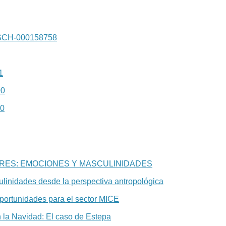
SCH-000158758
1
00
00
ES: EMOCIONES Y MASCULINIDADES
ulinidades desde la perspectiva antropológica
oportunidades para el sector MICE
n la Navidad: El caso de Estepa