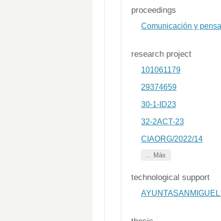
proceedings
Comunicación y pensam
research project
101061179
29374659
30-1-ID23
32-2ACT-23
CIAORG/2022/14
... Más
technological support
AYUNTASANMIGUEL