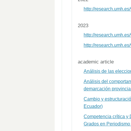
http://research.umh.e
2023
http://research.umh.e
http://research.umh.e
academic article
Análisis de las elecci
Análisis del comportam
demarcación provincial
Cambio y estructuraci
Ecuador)
Competencia crítica y 
Grados en Periodismo