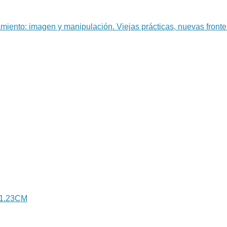
iento: imagen y manipulación. Viejas prácticas, nuevas fronte
1.23CM