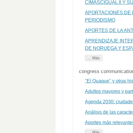
CIMASCIGUAL II Y 
APORTACIONES DE 
PERIODISMO
APORTES DE LA AN
APRENDIZAJE INTE
DE NORUEGA Y ES
... Más
congress communicatio
"El Quaque" y otras his
Adultos mayores y part
Agenda 2030: ciudade
Análisis de las caracte
Aportes más relevante
... Más