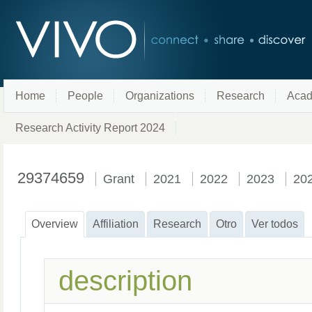
Home
People
Organizations
Research
Acad
Research Activity Report 2024
29374659
Grant
2021
2022
2023
20
Overview
Affiliation
Research
Otro
Ver todos
description