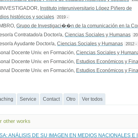
 INVESTIGADOR
,
Instituto interuniversitario López Piñero de
dios históricos y sociales
2019 -
EMBRO
,
Grupo de Investigaci��n de la comunicación en la C
esor/a Contratado/a Doctor/a
,
Ciencias Sociales y Humanas
20
esor/a Ayudante Doctor/a
,
Ciencias Sociales y Humanas
2012 -
onal Docente Univ. en Formación
,
Ciencias Sociales y Human
onal Docente Univ. en Formación
,
Estudios Económicos y Fina
onal Docente Univ. en Formación
,
Estudios Económicos y Fina
aching
Service
Contact
Otro
Ver todos
or other works
SA: ANÁLISIS DE SU IMAGEN EN MEDIOS NACIONALES E