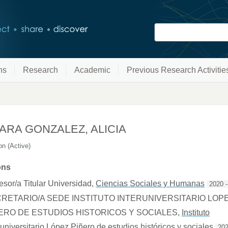
ns
Research
Academic
Previous Research Activitie
ARA GONZALEZ, ALICIA
n (Active)
ons
esor/a Titular Universidad
,
Ciencias Sociales y Humanas
2020 -
RETARIO/A SEDE INSTITUTO INTERUNIVERSITARIO LOP
ERO DE ESTUDIOS HISTORICOS Y SOCIALES
,
Instituto
runiversitario López Piñero de estudios históricos y sociales
202