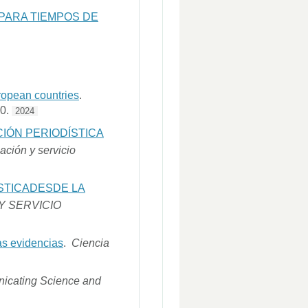
 PARA TIEMPOS DE
uropean countries
.
80.
2024
CIÓN PERIODÍSTICA
ción y servicio
STICADESDE LA
Y SERVICIO
as evidencias
.
Ciencia
cating Science and