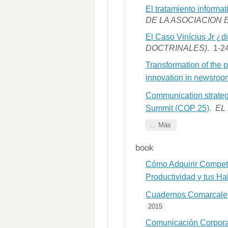
El tratamiento informa
DE LA ASOCIACION 
El Caso Vinícius Jr ¿d
DOCTRINALES)
. 1-2
Transformation of the 
innovation in newsroo
Communication strateg
Summit (COP 25)
.
EL
... Más
book
Cómo Adquirir Compete
Productividad y tus H
Cuadernos Comarcale
2015
Comunicación Corpora