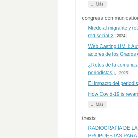
... Más
congress communicatio
Miedo al migrante y re
red social X
2024
Web Casting UMH: Autom
actores de los Grado
¿Retos de la comunicac
periodistas.¿
2023
El impacto del periodi
How Covid-19 is revam
... Más
thesis
RADIOGRAFIA DE LA
PROPUESTAS PARA 