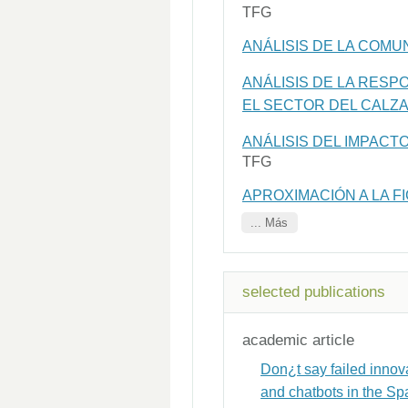
TFG
ANÁLISIS DE LA COM
ANÁLISIS DE LA RES
EL SECTOR DEL CALZA
ANÁLISIS DEL IMPACT
TFG
APROXIMACIÓN A LA F
... Más
selected publications
academic article
Don¿t say failed innov
and chatbots in the S