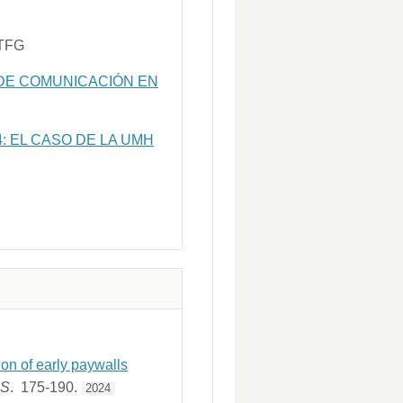
TFG
 DE COMUNICACIÓN EN
: EL CASO DE LA UMH
on of early paywalls
ES
. 175-190.
2024