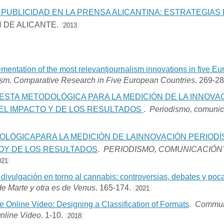
 PUBLICIDAD EN LA PRENSA ALICANTINA: ESTRATEGIAS
N DE ALICANTE.
2013
mentation of the most relevantjournalism innovations in five E
lism. Comparative Research in Five European Countries
. 269-2
ESTA METODOLÓGICA PARA LA MEDICIÓN DE LA INNOVA
DEL IMPACTO Y DE LOS RESULTADOS
.
Periodismo, comunica
LÓGICAPARA LA MEDICIÓN DE LAINNOVACIÓN PERIODÍ
TOY DE LOS RESULTADOS
.
PERIODISMO, COMUNICACIÓN
021
divulgación en torno al cannabis: controversias, debates y poc
e Marte y otra es de Venus
. 165-174.
2021
 Online Video: Designing a Classification of Formats
.
Communi
nline Video
. 1-10.
2018