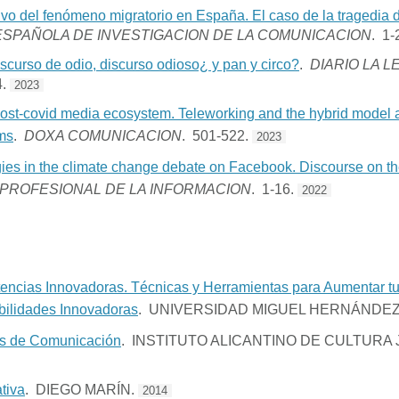
tivo del fenómeno migratorio en España. El caso de la tragedia
ESPAÑOLA DE INVESTIGACION DE LA COMUNICACION
. 1-
iscurso de odio, discurso odioso¿ y pan y circo?
.
DIARIO LA L
4.
2023
post-covid media ecosystem. Teleworking and the hybrid model 
ms
.
DOXA COMUNICACION
. 501-522.
2023
ies in the climate change debate on Facebook. Discourse on t
 PROFESIONAL DE LA INFORMACION
. 1-16.
2022
ncias Innovadoras. Técnicas y Herramientas para Aumentar tu
abilidades Innovadoras
. UNIVERSIDAD MIGUEL HERNÁNDE
s de Comunicación
. INSTITUTO ALICANTINO DE CULTURA 
tiva
. DIEGO MARÍN.
2014