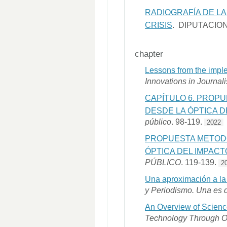
RADIOGRAFÍA DE LA
CRISIS
. DIPUTACIO
chapter
Lessons from the imple
Innovations in Journa
CAPÍTULO 6. PROPU
DESDE LA ÓPTICA 
público
. 98-119.
2022
PROPUESTA METODO
ÓPTICA DEL IMPAC
PÚBLICO
. 119-139.
2
Una aproximación a la 
y Periodismo. Una es d
An Overview of Science
Technology Through O