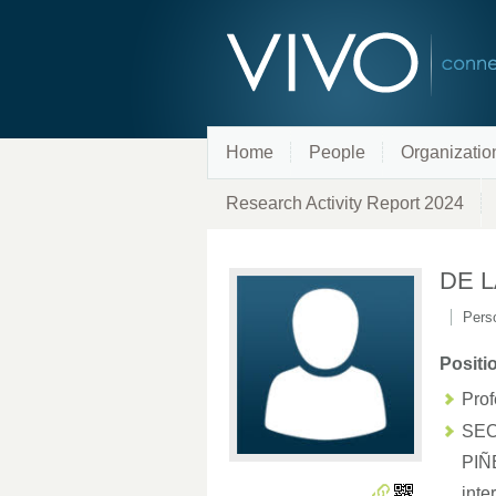
Home
People
Organizatio
Research Activity Report 2024
DE L
Perso
Positi
Prof
SEC
PIÑ
inte