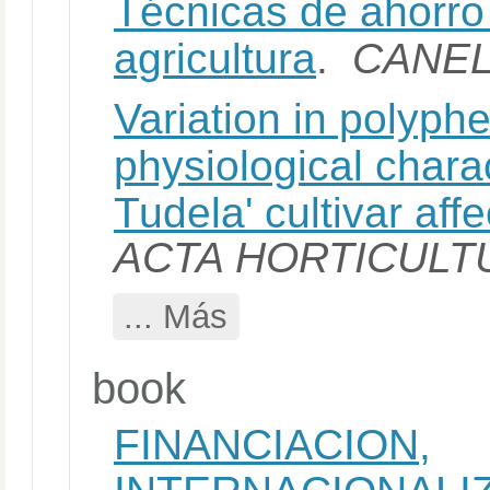
Técnicas de ahorro
agricultura
.
CANE
Variation in polyph
physiological charac
Tudela' cultivar aff
ACTA HORTICULT
... Más
book
FINANCIACION,