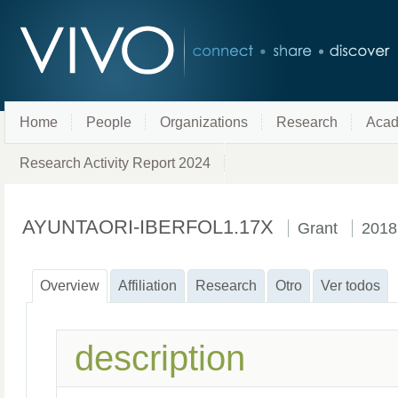
Home
People
Organizations
Research
Acad
Research Activity Report 2024
AYUNTAORI-IBERFOL1.17X
Grant
2018
Overview
Affiliation
Research
Otro
Ver todos
description