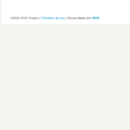
©2026 VIVO Project |
Términos de uso
| Desarrollado por
VIVO