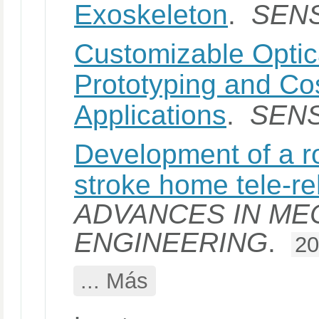
Exoskeleton
.
SEN
Customizable Optic
Prototyping and Cos
Applications
.
SEN
Development of a ro
stroke home tele-reh
ADVANCES IN ME
ENGINEERING
.
2
... Más