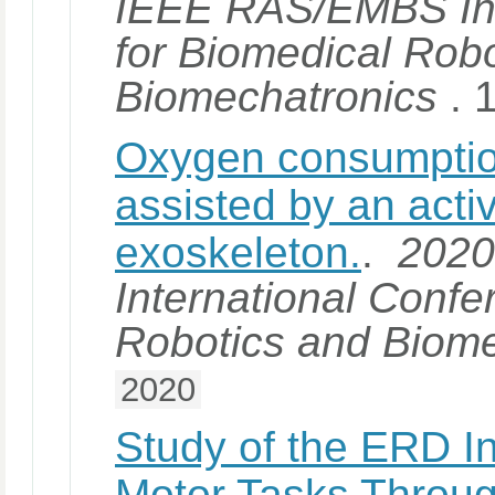
IEEE RAS/EMBS Int
for Biomedical Rob
Biomechatronics
. 
Oxygen consumption 
assisted by an acti
exoskeleton.
.
2020
International Confe
Robotics and Biom
2020
Study of the ERD In
Motor Tasks Throu