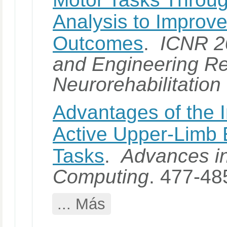
Analysis to Improve
Outcomes
.
ICNR 20
and Engineering R
Neurorehabilitation
Advantages of the I
Active Upper-Limb E
Tasks
.
Advances in
Computing
. 477-48
... Más