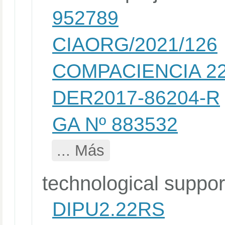
952789
CIAORG/2021/126
COMPACIENCIA 22
DER2017-86204-R
GA Nº 883532
... Más
technological suppor
DIPU2.22RS