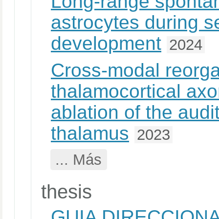
Long-range spontane
astrocytes during se
development
2024
Cross-modal reorga
thalamocortical axo
ablation of the audi
thalamus
2023
... Más
thesis
GUIA DIRECCION