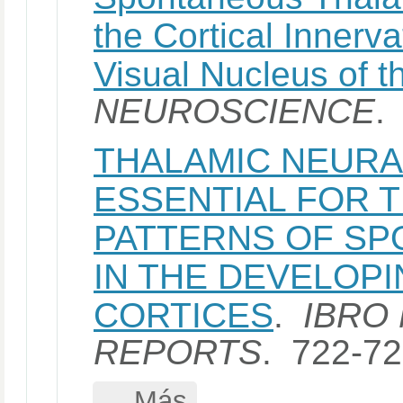
the Cortical Innerva
Visual Nucleus of 
NEUROSCIENCE
.
THALAMIC NEURAL
ESSENTIAL FOR 
PATTERNS OF SP
IN THE DEVELOP
CORTICES
.
IBRO
REPORTS
. 722-7
... Más