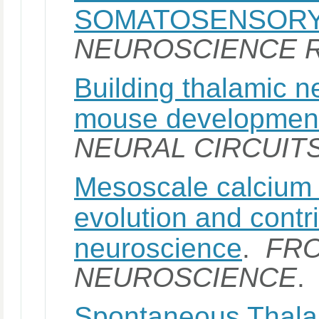
SOMATOSENSORY
NEUROSCIENCE 
Building thalamic n
mouse developmen
NEURAL CIRCUIT
Mesoscale calcium 
evolution and contr
neuroscience
.
FRO
NEUROSCIENCE
.
Spontaneous Thalam