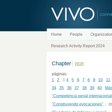
Home
People
Organizatio
Research Activity Report 2024
Chapter
RDF
páginas:
1
2
3
4
5
6
7
8
9
10
11
34
35
36
37
38
39
40
Más 
"Competencia penal internacional
"Construyendo evocaciones"
20