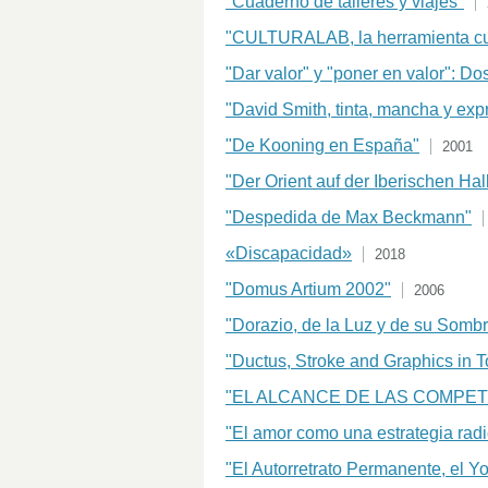
"Cuaderno de talleres y viajes"
"CULTURALAB, la herramienta cul
"Dar valor" y "poner en valor": Dos
"David Smith, tinta, mancha y exp
"De Kooning en España"
2001
"Der Orient auf der Iberischen Hal
"Despedida de Max Beckmann"
«Discapacidad»
2018
"Domus Artium 2002"
2006
"Dorazio, de la Luz y de su Somb
"Ductus, Stroke and Graphics in 
"EL ALCANCE DE LAS COMPET
"El amor como una estrategia radi
"El Autorretrato Permanente, el Y