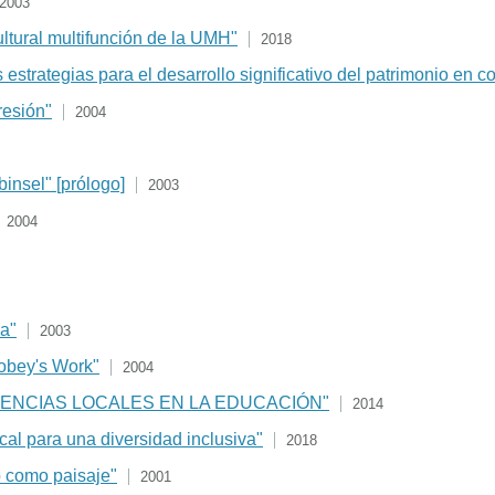
2003
tural multifunción de la UMH"
2018
 estrategias para el desarrollo significativo del patrimonio en co
resión"
2004
binsel" [prólogo]
2003
2004
ra"
2003
Tobey's Work"
2004
ENCIAS LOCALES EN LA EDUCACIÓN"
2014
cal para una diversidad inclusiva"
2018
o como paisaje"
2001