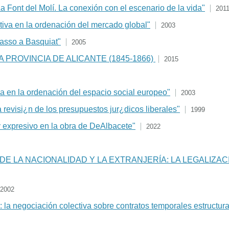
a Font del Molí. La conexión con el escenario de la vida"
201
tiva en la ordenación del mercado global"
2003
casso a Basquiat"
2005
A PROVINCIA DE ALICANTE (1845-1866)
2015
va en la ordenación del espacio social europeo"
2003
la revisi¿n de los presupuestos jur¿dicos liberales"
1999
y expresivo en la obra de DeAlbacete"
2022
 DE LA NACIONALIDAD Y LA EXTRANJERÍA: LA LEGALIZ
2002
ol: la negociación colectiva sobre contratos temporales estructur