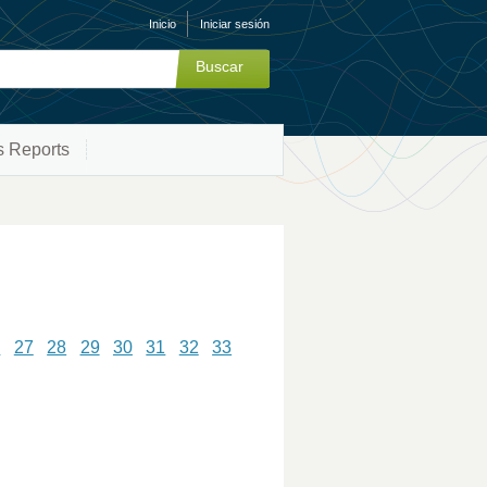
Inicio
Iniciar sesión
s Reports
6
27
28
29
30
31
32
33