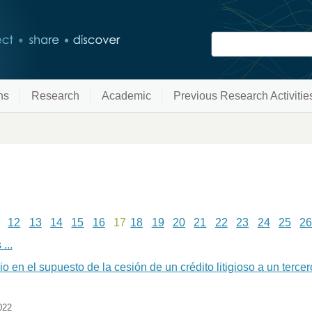
ns
Research
Academic
Previous Research Activitie
12
13
14
15
16
17
18
19
20
21
22
23
24
25
2
...
 en el supuesto de la cesión de un crédito litigioso a un terce
022