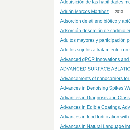
Adquisición de las habilidades mo
Adrián Marcos Martínez
2013
Adsorción de etileno biótico y ab
Adsorción-desorción de cadmio en 
Adultos mayores y participación po
Adultos sujetos a tratamiento co
Advanced qPCR innovations and val
ADVANCED SURFACE ABLATIO
Advancements of nanocarriers for br
Advances in Denoising Spikes Wav
Advances in Diagnosis and Classi
Advances in Edible Coatings. Adv
Advances in food fortification wit
Advances in Natural Language Int