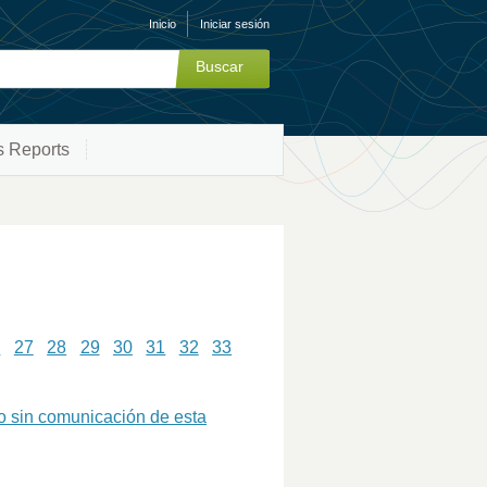
Inicio
Iniciar sesión
s Reports
6
27
28
29
30
31
32
33
ro sin comunicación de esta