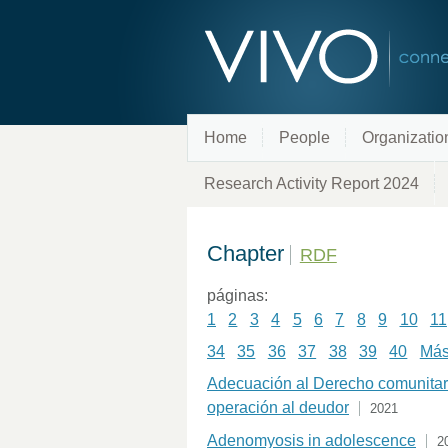
Home
People
Organizatio
Research Activity Report 2024
Chapter
RDF
páginas:
1
2
3
4
5
6
7
8
9
10
11
34
35
36
37
38
39
40
Más 
Adecuación al Derecho comunitario
operación al deudor
2021
Adenomyosis in adolescence
2