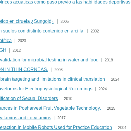
trices acuáticas como paso previo a las habilidades deportivas
iótico en ciruela ¿Sungold¿
2005
suelos con distinto contenido en arcilla.
2002
lítica
2023
n GH
2012
idation for microbial testing in water and food
2018
N IN THIN CORNEAS.
2008
ain targeting and limitations in clinical translation
2024
eforms for Electrophysiological Recordings
2024
fication of Sexual Disorders
2010
ances in Posharvest Fruit Vegetable Technology.
2015
h vitamins and co-vitamins
2017
eraction in Mobile Robots Used for Practice Education
2004