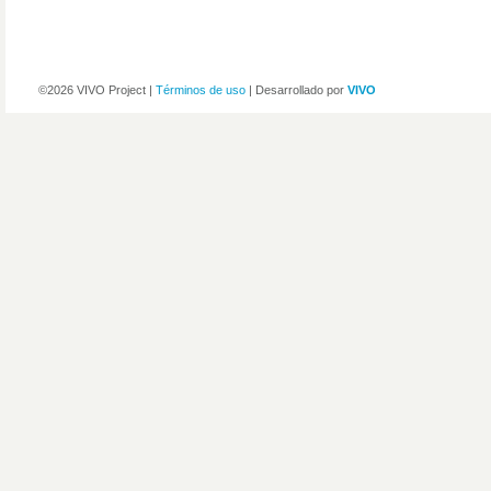
©2026 VIVO Project |
Términos de uso
| Desarrollado por
VIVO