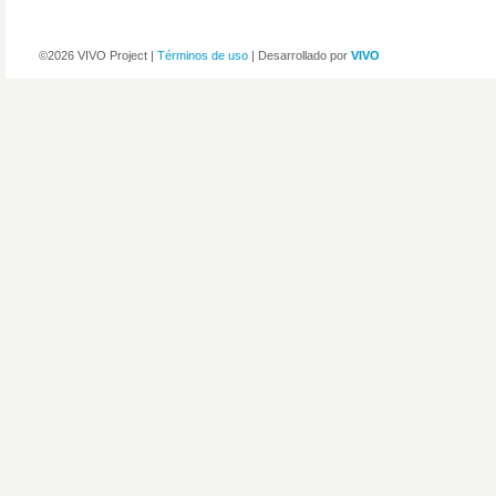
©2026 VIVO Project |
Términos de uso
| Desarrollado por
VIVO