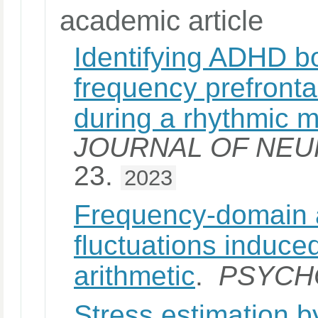
academic article
Identifying ADHD b
frequency prefronta
during a rhythmic m
JOURNAL OF NEU
23.
2023
Frequency-domain a
fluctuations induce
arithmetic
.
PSYCH
Stress estimation by