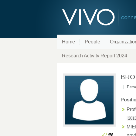
Home
People
Organizatio
Research Activity Report 2024
BRO
Perso
Positi
Prof
2013
MI
pro