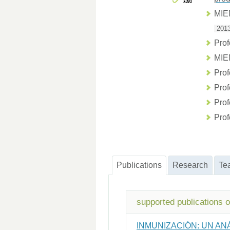
MI
2013
Prof
MI
Prof
Prof
Prof
Prof
Publications
Research
Te
supported publications 
INMUNIZACIÓN: UN AN