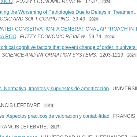
EXICO
.
FUZZY ECONOMIC REVIEW
. 17-37.
2024
ting the Worsening of Pathologies Due to Delays in Treatment
LOGIC AND SOFT COMPUTING
. 39-49.
2024
WATER CONSERVATION: A GENERATIONAL APPROACH IN
NA ROO
.
FUZZY ECONOMIC REVIEW
. 59-74.
2024
ritical cognitive factors that prevent change of order in universi
 SCIENCE AND INFORMATION SYSTEMS
. 1203-1219.
2024
. Normativa, tramites y supuestos de amortización
. UNIVERS
ANCIS LEFEBVRE.
2019
. Aspectos practicos de valoracion y contabilidad
. FRANCIS
FRANCIS LEFEBVRE.
2017