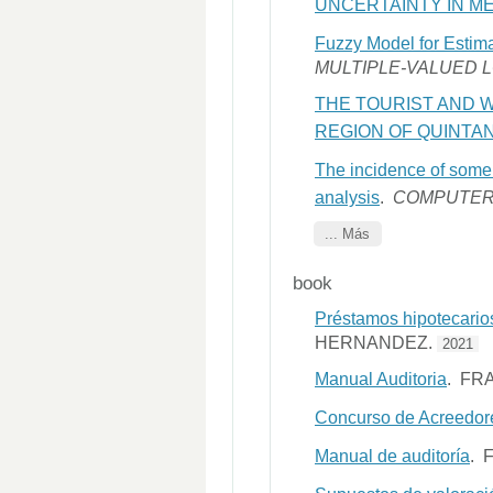
UNCERTAINTY IN M
Fuzzy Model for Estima
MULTIPLE-VALUED 
THE TOURIST AND 
REGION OF QUINTA
The incidence of some c
analysis
.
COMPUTER
... Más
book
Préstamos hipotecarios
HERNANDEZ.
2021
Manual Auditoria
. FR
Concurso de Acreedores
Manual de auditoría
. 