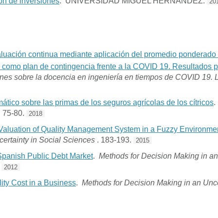
ón de inversiones
. UNIVERSIDAD MIGUEL HERNANDEZ.
20
valuación continua mediante aplicación del promedio ponderado
a como plan de contingencia frente a la COVID 19. Resultados p
iones sobre la docencia en ingeniería en tiempos de COVID 19.
ático sobre las primas de los seguros agrícolas de los cítricos
. 75-80.
2018
 Valuation of Quality Management System in a Fuzzy Environme
ncertainty in Social Sciences
. 183-193.
2015
Spanish Public Debt Market
.
Methods for Decision Making in an
.
2012
lity Cost in a Business
.
Methods for Decision Making in an Unc