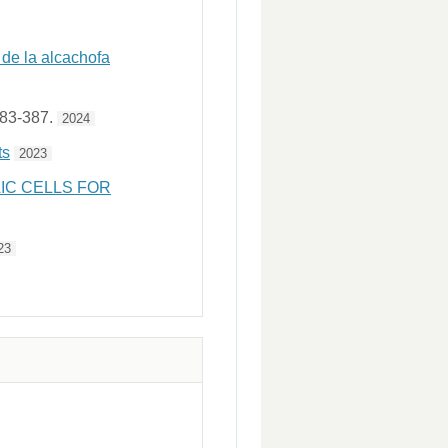
 de la alcachofa
383-387.
2024
ts
2023
IC CELLS FOR
23