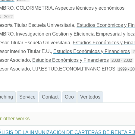
EMBRO
,
COLORIMETRIA. Aspectos técnicos y económicos
 - 2022
esor/a Titular Escuela Universitaria
,
Estudios Económicos y Fin
EMBRO
,
Investigación en Gestion y Eficiencia Empresarial y loc
esor Titular Escuela Universitaria
,
Estudios Económicos y Fina
esor Interino Titular E.U.
,
Estudios Económicos y Financieros
2
esor Asociado
,
Estudios Económicos y Financieros
2000 - 2002
esor Asociado
,
U.P.ESTUD.ECONOM.FINANCIEROS
1999 - 20
aching
Service
Contact
Otro
Ver todos
or other works
ÁLISIS DE LA INMUNIZACIÓN DE CARTERAS DE RENTA F