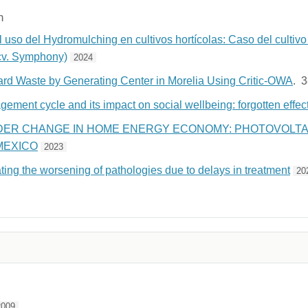
n
 uso del Hydromulching en cultivos hortícolas: Caso del cultivo
cv. Symphony)
2024
rd Waste by Generating Center in Morelia Using Critic-OWA
. 
ment cycle and its impact on social wellbeing: forgotten effec
ER CHANGE IN HOME ENERGY ECONOMY: PHOTOVOLTA
 MEXICO
2023
ting the worsening of pathologies due to delays in treatment
20
2009