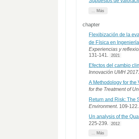
Supuestos de valoraci
... Más
chapter
Flexibización de la e
de Física en Ingenierí
Experiencias y reflex
131-141.
2021
Efectos del cambio clim
Innovación UMH 2017
A Methodology for the
for the Treatment of U
Return and Risk: The 
Environment
. 109-122
Un analysis of the Qua
225-239.
2012
... Más