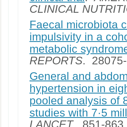
CLINICAL NUTRIT
Faecal microbiota 
impulsivity in a coho
metabolic syndrom
REPORTS
. 28075
General and abdomi
hypertension in eig
pooled analysis of
studies with 7·5 mil
LANCET
. 851-863