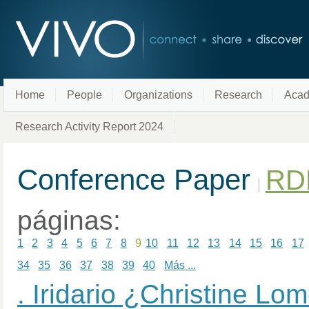
Home
People
Organizations
Research
Acad
Research Activity Report 2024
Conference Paper
RD
páginas:
1
2
3
4
5
6
7
8
9
10
11
12
13
14
15
16
17
34
35
36
37
38
39
40
Más ...
. Iridario ¿Christine Lome