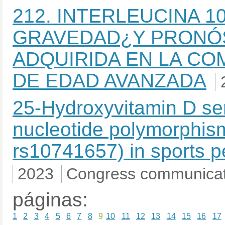
212. INTERLEUCINA 
GRAVEDAD¿Y PRONÓS
ADQUIRIDA EN LA CO
DE EDAD AVANZADA
25-Hydroxyvitamin D ser
nucleotide polymorphis
rs10741657) in sports pe
2023
Congress communicat
páginas:
1
2
3
4
5
6
7
8
9
10
11
12
13
14
15
16
17