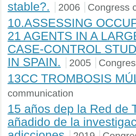
stable?.
2006
Congress 
10.ASSESSING OCCU
21 AGENTS IN A LARG
CASE-CONTROL STUD
IN SPAIN.
2005
Congres
13CC TROMBOSIS MÚ
communication
15 años dep la Red de T
añadido de la investiga
adicciones
2019
Congre