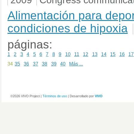
2009
Congress communicat
Alimentación para depor
condiciones de hipoxia
páginas:
1
2
3
4
5
6
7
8
9
10
11
12
13
14
15
16
17
34
35
36
37
38
39
40
Más ...
©2026 VIVO Project |
Términos de uso
| Desarrollado por
VIVO