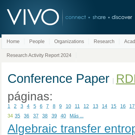
Home
People
Organizations
Research
Acad
Research Activity Report 2024
Conference Paper
RD
páginas:
1
2
3
4
5
6
7
8
9
10
11
12
13
14
15
16
17
34
35
36
37
38
39
40
Más ...
Algebraic transfer entr