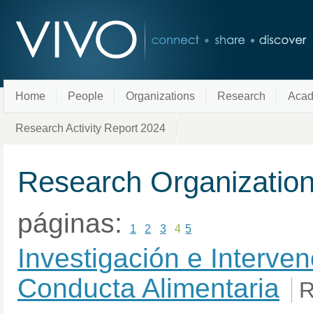
Home
People
Organizations
Research
Acad
Research Activity Report 2024
Research Organizatio
páginas:
1
2
3
4
5
Investigación e Interven
Conducta Alimentaria
R