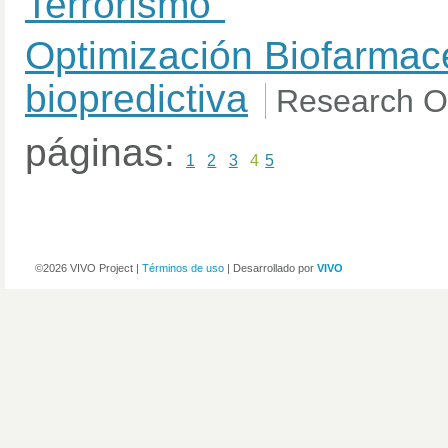
Terrorismo"
Optimización Biofarmacé
biopredictiva
Research O
páginas:
1
2
3
4
5
©2026 VIVO Project |
Términos de uso
| Desarrollado por
VIVO