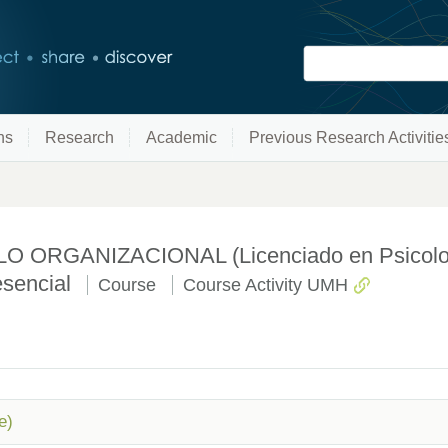
ns
Research
Academic
Previous Research Activitie
RGANIZACIONAL (Licenciado en Psicología
esencial
Course
Course Activity UMH
e)