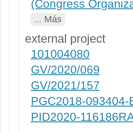
(Congress Organiza
... Más
external project
101004080
GV/2020/069
GV/2021/157
PGC2018-093404-B
PID2020-116186R