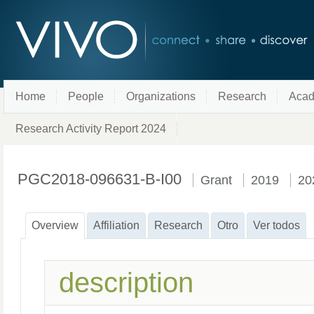
Home
People
Organizations
Research
Acad
Research Activity Report 2024
PGC2018-096631-B-I00
Grant
2019
20
Overview
Affiliation
Research
Otro
Ver todos
description