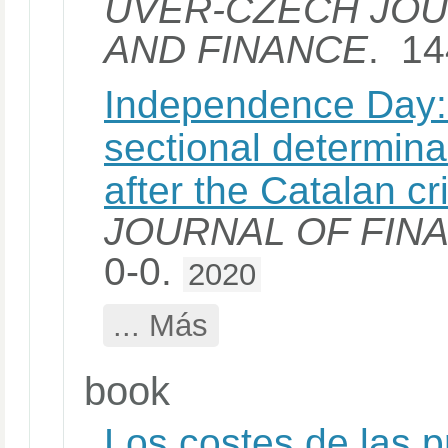
UVER-CZECH JOU
AND FINANCE
. 14
Independence Day: P
sectional determina
after the Catalan cr
JOURNAL OF FIN
0-0.
2020
... Más
book
Los costes de las p