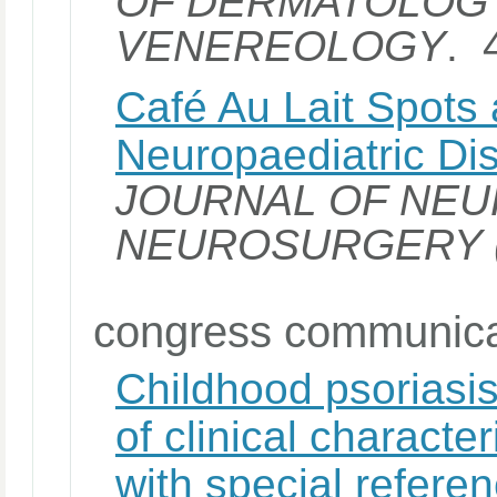
OF DERMATOLOG
VENEREOLOGY
. 
Café Au Lait Spots 
Neuropaediatric Di
JOURNAL OF NEU
NEUROSURGERY 
congress communica
Childhood psoriasis
of clinical characte
with special referen