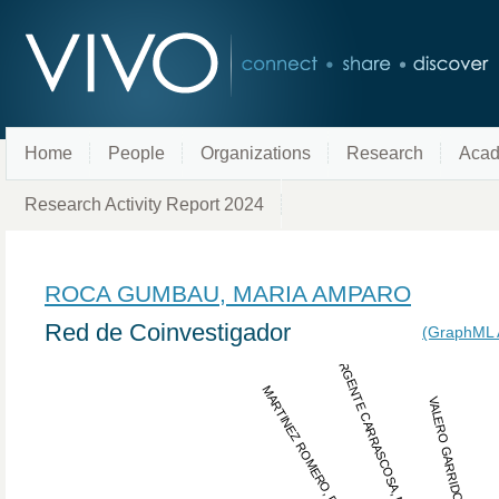
Home
People
Organizations
Research
Acad
Research Activity Report 2024
ROCA GUMBAU, MARIA AMPARO
Red de Coinvestigador
(GraphML 
ARGENTE CARRASCOSA, MARIA JOSE
MARTINEZ ROMERO, DOMINGO JESUS
VALERO GARRIDO, DANIEL