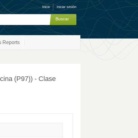
Inicio
Iniciar sesión
s Reports
a (P97)) - Clase