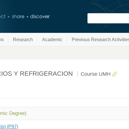
ns
Research
Academic
Previous Research Activitie
ICIOS Y REFRIGERACION
Course UMH
emic Degree)
clo) (P97)