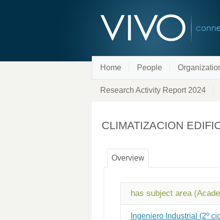
Home
People
Organizatio
Research Activity Report 2024
CLIMATIZACION EDIF
Overview
has subject area (Acad
Ingeniero Industrial (2º ci