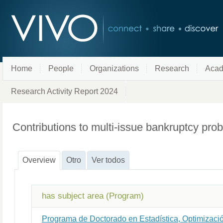
Home
People
Organizations
Research
Acad
Research Activity Report 2024
Contributions to multi-issue bankruptcy pr
Overview
Otro
Ver todos
has subject area (Program)
Programa de Doctorado en Estadística, Optimizaci