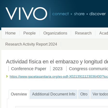
Home
People
Organizations
Research
Acad
Research Activity Report 2024
Actividad física en el embarazo y longitud d
Conference Paper
2023
Congress communic
https://www.gacetasanitaria.org/es-pdf-X0213911123036400?loc
Overview
Additional Document Info
Otro
Ver todo