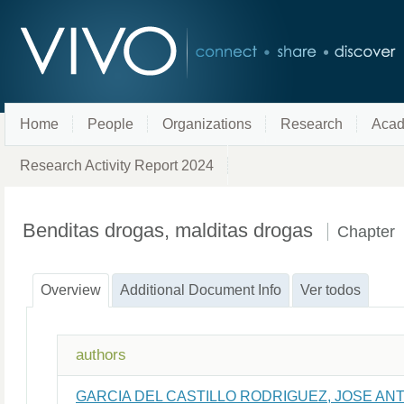
Home
People
Organizations
Research
Acad
Research Activity Report 2024
Benditas drogas, malditas drogas
Chapter
Overview
Additional Document Info
Ver todos
authors
GARCIA DEL CASTILLO RODRIGUEZ, JOSE AN