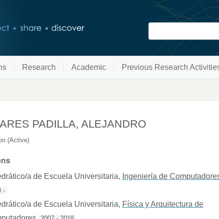
ns
Research
Academic
Previous Research Activitie
ARES PADILLA, ALEJANDRO
n (Active)
ons
drático/a de Escuela Universitaria
,
Ingeniería de Computadore
 -
drático/a de Escuela Universitaria
,
Física y Arquitectura de
putadores
2007 - 2018