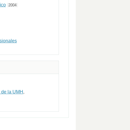
ico
2004
sionales
al de la UMH
,