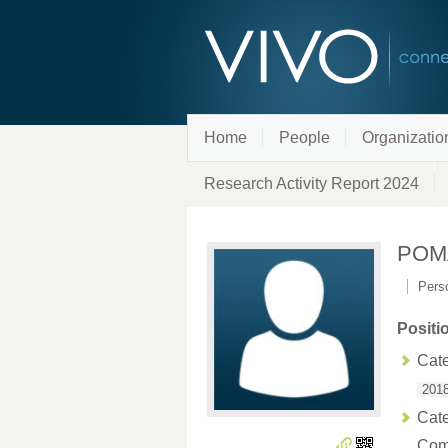
Home
People
Organizatio
Research Activity Report 2024
POM
Perso
Positi
Cate
2018
Cate
Com