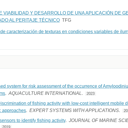
DE VIABILIDAD Y DESARROLLO DE UNA APLICACIÓN DE G
DO AL PERITAJE TÉCNICO
TFG
de caracterización de texturas en condiciones variables de ilu
d system for risk assessment of the occurrence of Amyloodiniu
rms
.
AQUACULTURE INTERNATIONAL
.
2023
iscrimination of fishing activity with low-cost intelligent mobile
ic approaches
.
EXPERT SYSTEMS WITH APPLICATIONS
.
20
nsors to identify fishing activity
.
JOURNAL OF MARINE SCI
.
2019