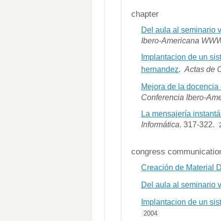
chapter
Del aula al seminario 
Ibero-Americana WWW/
Implantacion de un sis
hernandez
.
Actas de 
Mejora de la docencia 
Conferencia Ibero-Am
La mensajería instantá
Informática
. 317-322.
congress communicatio
Creación de Material 
Del aula al seminario 
Implantacion de un sis
2004