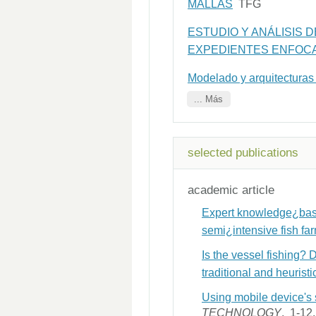
MALLAS
TFG
ESTUDIO Y ANÁLISIS 
EXPEDIENTES ENFOCA
Modelado y arquitecturas 
... Más
selected publications
academic article
Expert knowledge¿base
semi¿intensive fish fa
Is the vessel fishing? D
traditional and heurist
Using mobile device's se
TECHNOLOGY
. 1-12