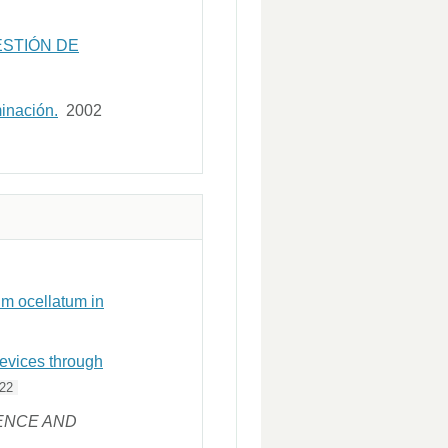
ESTIÓN DE
minación.
2002
m ocellatum in
 devices through
22
ENCE AND