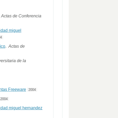
.
Actas de Conferencia
sidad miguel
04
ico
.
Actas de
rsitaria de la
ntas Freeware
2004
2004
rsidad miguel hernandez