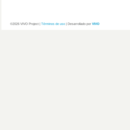
©2026 VIVO Project |
Términos de uso
| Desarrollado por
VIVO