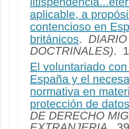
litispendencia...ete
aplicable, a propósi
contencioso en Es
británicos
.
DIARIO
DOCTRINALES)
. 
El voluntariado co
España y el necesa
normativa en mater
protección de dato
DE DERECHO MIG
EXTRANJERIA
. 3