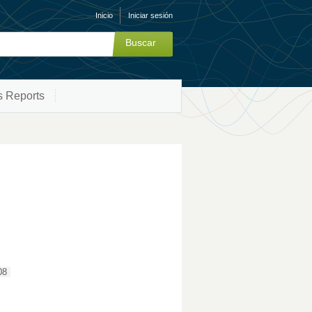
Inicio
Iniciar sesión
s Reports
08