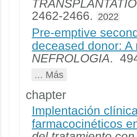
TRANSPLANTATI
2462-2466.
2022
Pre-emptive second 
deceased donor: A 
NEFROLOGIA
. 49
... Más
chapter
Implentación clínic
farmacocinéticos en
del tratamiento con