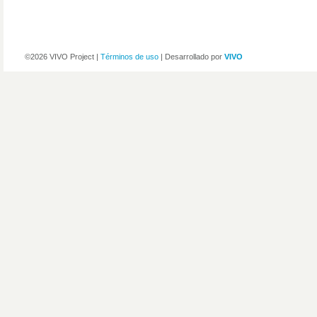
©2026 VIVO Project |
Términos de uso
| Desarrollado por
VIVO