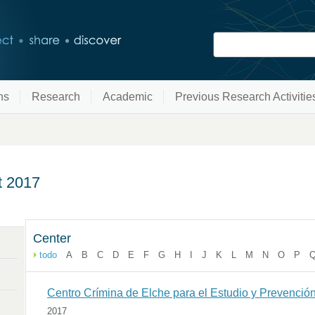
ns
Research
Academic
Previous Research Activitie
t 2017
Center
todo
A
B
C
D
E
F
G
H
I
J
K
L
M
N
O
P
Centro Crímina de Elche para el Estudio y Prevenció
2017