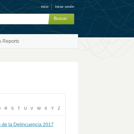
Inicio
Iniciar sesión
s Reports
Q
R
S
T
U
V
W
X
Y
Z
n de la Delincuencia 2017